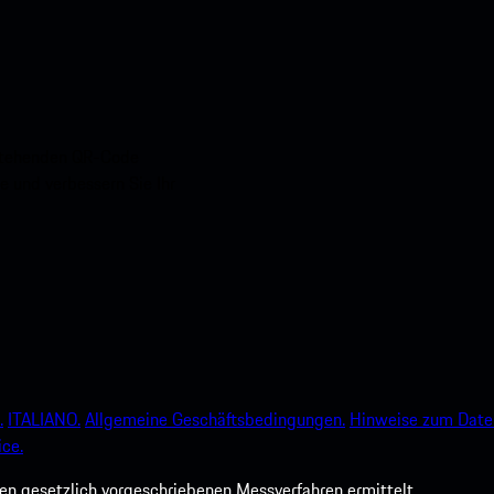
nstehenden QR-Code
e und verbessern Sie Ihr
.
ITALIANO.
Allgemeine Geschäftsbedingungen.
Hinweise zum Date
ce.
 gesetzlich vorgeschriebenen Messverfahren ermittelt.