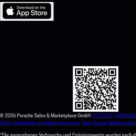
My Porsche für iOS
Laden Sie unsere App ganz einfach herunter, indem Sie den unte
scannen und erhalten Sie sofortigen Zugriff auf den Apple App Stor
Porsche-Erlebnis im Handumdrehen.
©
2026
Porsche Sales & Marketplace GmbH
DEUTSCH.
FRANCAIS
Policy.
Wirtschaft und Menschenrechte.
Open Source Software Noti
*Die angegebenen Verbrauchs-und Emissionswerte wurden nach den