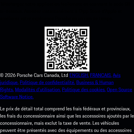
Téléchargez notre application facilement en scannant le code QR
ci-dessous. Accédez instantanément à l’App Store d’Apple et
améliorez votre expérience Porsche en un rien de temps.
©
2026
Porsche Cars Canada, Ltd
ENGLISH.
FRANCAIS.
Avis
juridique.
Politique de confidentialité.
Business & Human
Rights.
Modalités d’utilisation.
Politique des cookies.
Open Source
Software Notice.
Le prix de détail total comprend les frais fédéraux et provinciaux,
les frais du concessionnaire ainsi que les accessoires ajoutés par le
concessionnaire, mais exclut la taxe de vente. Les véhicules
peuvent être présentés avec des équipements ou des accessoires