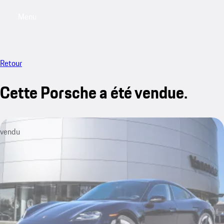
Menu
My saved searches, 0 searches saved
My sa
Retour
Cette Porsche a été vendue.
vendu