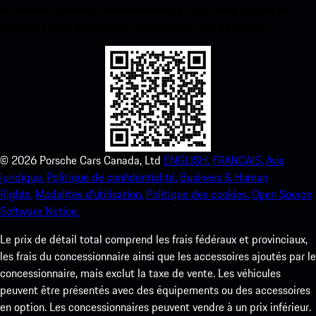
ci-dessous. Accédez instantanément à l’App Store d’Apple et
améliorez votre expérience Porsche en un rien de temps.
©
2026
Porsche Cars Canada, Ltd
ENGLISH.
FRANCAIS.
Avis
juridique.
Politique de confidentialité.
Business & Human
Rights.
Modalités d’utilisation.
Politique des cookies.
Open Source
Software Notice.
Le prix de détail total comprend les frais fédéraux et provinciaux,
les frais du concessionnaire ainsi que les accessoires ajoutés par le
concessionnaire, mais exclut la taxe de vente. Les véhicules
peuvent être présentés avec des équipements ou des accessoires
en option. Les concessionnaires peuvent vendre à un prix inférieur.