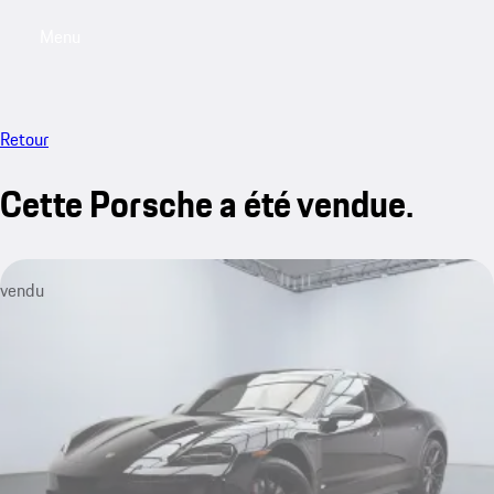
Menu
My saved searches, 0 searches saved
My sa
Retour
Cette Porsche a été vendue.
vendu