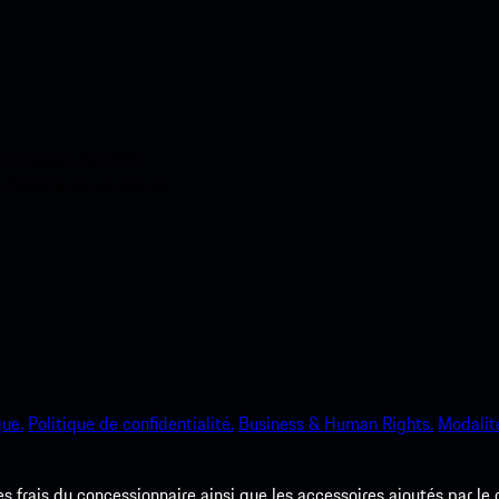
ci-dessous. Accédez
e Porsche en un rien de
que.
Politique de confidentialité.
Business & Human Rights.
Modalité
les frais du concessionnaire ainsi que les accessoires ajoutés par le