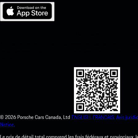
Ma Porsche pour iOS
Téléchargez notre application facilement en scannant le code QR 
instantanément à l’App Store d’Apple et améliorez votre expérienc
temps.
©
2026
Porsche Cars Canada, Ltd
ENGLISH.
FRANCAIS.
Avis juridi
Notice.
Le prix de détail total comprend les frais fédéraux et provinciaux, 