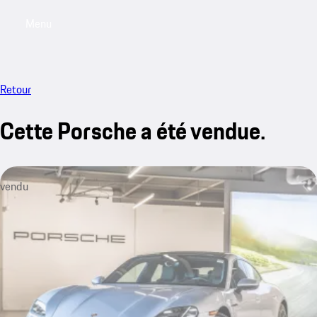
Menu
My saved searches, 0 searches saved
My sa
Retour
Cette Porsche a été vendue.
vendu