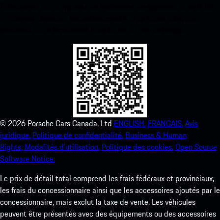
Téléchargez notre application facilement en scannant le code QR
ci-dessous. Accédez instantanément à l’App Store d’Apple et
améliorez votre expérience Porsche en un rien de temps.
©
2026
Porsche Cars Canada, Ltd
ENGLISH.
FRANCAIS.
Avis
juridique.
Politique de confidentialité.
Business & Human
Rights.
Modalités d’utilisation.
Politique des cookies.
Open Source
Software Notice.
Le prix de détail total comprend les frais fédéraux et provinciaux,
les frais du concessionnaire ainsi que les accessoires ajoutés par le
concessionnaire, mais exclut la taxe de vente. Les véhicules
peuvent être présentés avec des équipements ou des accessoires