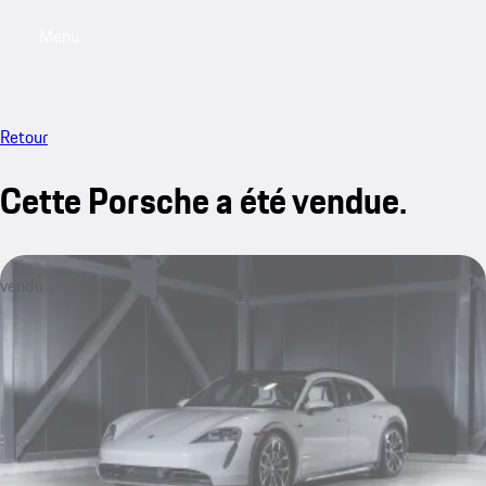
Menu
My saved searches, 0 searches saved
My sa
Retour
Cette Porsche a été vendue.
vendu