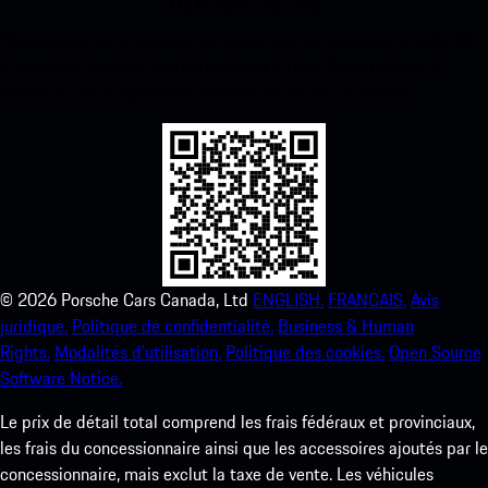
Ma Porsche pour iOS
Téléchargez notre application facilement en scannant le code QR
ci-dessous. Accédez instantanément à l’App Store d’Apple et
améliorez votre expérience Porsche en un rien de temps.
©
2026
Porsche Cars Canada, Ltd
ENGLISH.
FRANCAIS.
Avis
juridique.
Politique de confidentialité.
Business & Human
Rights.
Modalités d’utilisation.
Politique des cookies.
Open Source
Software Notice.
Le prix de détail total comprend les frais fédéraux et provinciaux,
les frais du concessionnaire ainsi que les accessoires ajoutés par le
concessionnaire, mais exclut la taxe de vente. Les véhicules