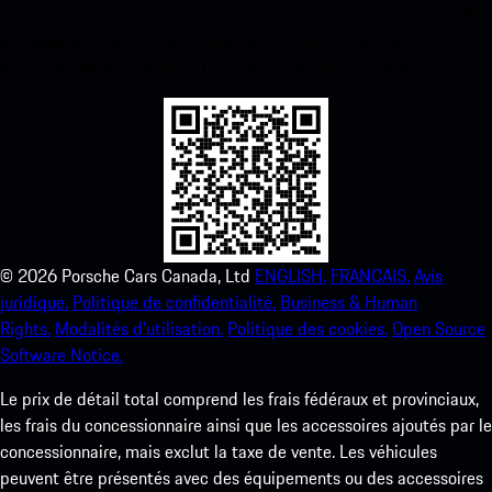
Téléchargez notre application facilement en scannant le code QR
ci-dessous. Accédez instantanément à l’App Store d’Apple et
améliorez votre expérience Porsche en un rien de temps.
©
2026
Porsche Cars Canada, Ltd
ENGLISH.
FRANCAIS.
Avis
juridique.
Politique de confidentialité.
Business & Human
Rights.
Modalités d’utilisation.
Politique des cookies.
Open Source
Software Notice.
Le prix de détail total comprend les frais fédéraux et provinciaux,
les frais du concessionnaire ainsi que les accessoires ajoutés par le
concessionnaire, mais exclut la taxe de vente. Les véhicules
peuvent être présentés avec des équipements ou des accessoires