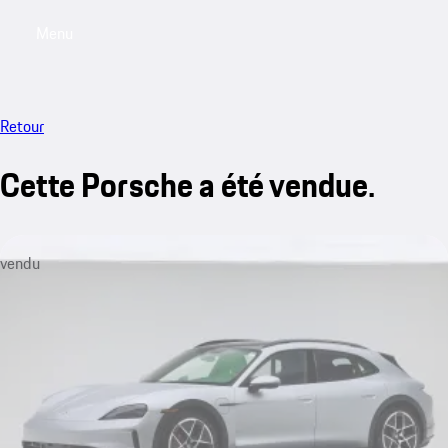
Menu
My saved searches, 0 searches saved
My sa
Retour
Cette Porsche a été vendue.
vendu