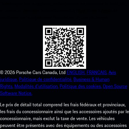
Téléchargez notre application facilement en scannant le code QR
ci-dessous. Accédez instantanément à l’App Store d’Apple et
améliorez votre expérience Porsche en un rien de temps.
©
2026
Porsche Cars Canada, Ltd
ENGLISH.
FRANCAIS.
Avis
juridique.
Politique de confidentialité.
Business & Human
Rights.
Modalités d’utilisation.
Politique des cookies.
Open Source
Software Notice.
Le prix de détail total comprend les frais fédéraux et provinciaux,
les frais du concessionnaire ainsi que les accessoires ajoutés par le
concessionnaire, mais exclut la taxe de vente. Les véhicules
peuvent être présentés avec des équipements ou des accessoires