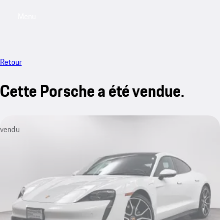
Menu
My saved searches, 0 searches saved
My sa
Retour
Cette Porsche a été vendue.
vendu