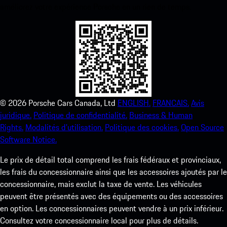
améliorez votre expérience Porsche en un rien de temps.
©
2026
Porsche Cars Canada, Ltd
ENGLISH.
FRANCAIS.
Avis
juridique.
Politique de confidentialité.
Business & Human
Rights.
Modalités d’utilisation.
Politique des cookies.
Open Source
Software Notice.
Le prix de détail total comprend les frais fédéraux et provinciaux,
les frais du concessionnaire ainsi que les accessoires ajoutés par le
concessionnaire, mais exclut la taxe de vente. Les véhicules
peuvent être présentés avec des équipements ou des accessoires
en option. Les concessionnaires peuvent vendre à un prix inférieur.
Consultez votre concessionnaire local pour plus de détails.