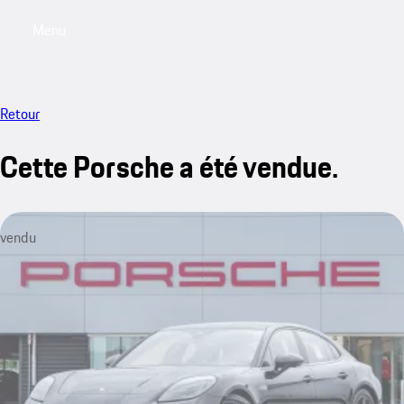
Menu
My saved searches, 0 searches saved
My sa
Retour
Cette Porsche a été vendue.
vendu