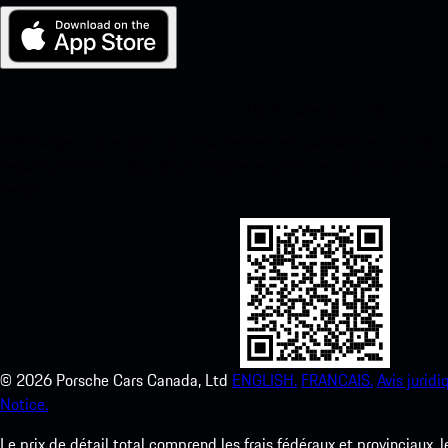
Ma Porsche pour iOS
Téléchargez notre application facilement en scannant le code QR 
instantanément à l’App Store d’Apple et améliorez votre expérienc
temps.
©
2026
Porsche Cars Canada, Ltd
ENGLISH.
FRANCAIS.
Avis juridi
Notice.
Le prix de détail total comprend les frais fédéraux et provinciaux, 