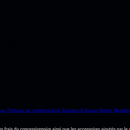
ci-dessous. Accédez
e Porsche en un rien de
que.
Politique de confidentialité.
Business & Human Rights.
Modalité
les frais du concessionnaire ainsi que les accessoires ajoutés par le