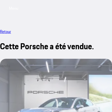
Menu
My saved searches, 0 searches saved
My sa
Retour
Cette Porsche a été vendue.
vendu