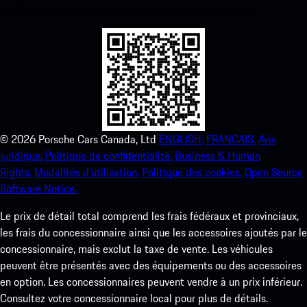
améliorez votre expérience Porsche en un rien de temps.
©
2026
Porsche Cars Canada, Ltd
ENGLISH.
FRANCAIS.
Avis
juridique.
Politique de confidentialité.
Business & Human
Rights.
Modalités d’utilisation.
Politique des cookies.
Open Source
Software Notice.
Le prix de détail total comprend les frais fédéraux et provinciaux,
les frais du concessionnaire ainsi que les accessoires ajoutés par le
concessionnaire, mais exclut la taxe de vente. Les véhicules
peuvent être présentés avec des équipements ou des accessoires
en option. Les concessionnaires peuvent vendre à un prix inférieur.
Consultez votre concessionnaire local pour plus de détails.