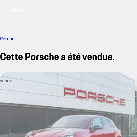
Menu
My saved searches, 0 searches saved
My sa
Retour
Cette Porsche a été vendue.
vendu