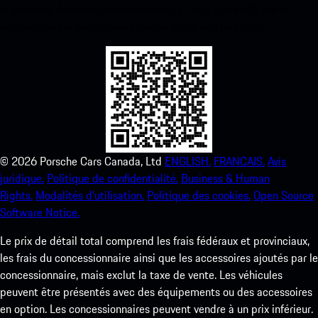
ci-dessous. Accédez instantanément à l’App Store d’Apple et
améliorez votre expérience Porsche en un rien de temps.
©
2026
Porsche Cars Canada, Ltd
ENGLISH.
FRANCAIS.
Avis
juridique.
Politique de confidentialité.
Business & Human
Rights.
Modalités d’utilisation.
Politique des cookies.
Open Source
Software Notice.
Le prix de détail total comprend les frais fédéraux et provinciaux,
les frais du concessionnaire ainsi que les accessoires ajoutés par le
concessionnaire, mais exclut la taxe de vente. Les véhicules
peuvent être présentés avec des équipements ou des accessoires
en option. Les concessionnaires peuvent vendre à un prix inférieur.