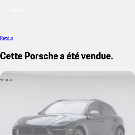
Menu
My saved searches, 0 searches saved
My sa
Retour
Cette Porsche a été vendue.
vendu