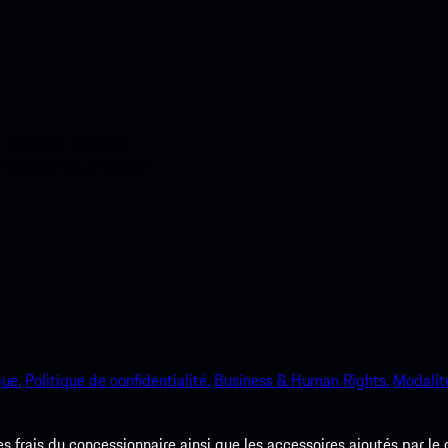
ci-dessous. Accédez
e Porsche en un rien de
que.
Politique de confidentialité.
Business & Human Rights.
Modalité
les frais du concessionnaire ainsi que les accessoires ajoutés par le