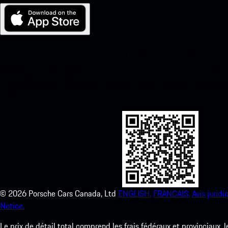
Ma Porsche pour iOS
Téléchargez notre application facilement en scannant le code QR 
instantanément à l’App Store d’Apple et améliorez votre expérienc
temps.
©
2026
Porsche Cars Canada, Ltd
ENGLISH.
FRANCAIS.
Avis juridi
Notice.
Le prix de détail total comprend les frais fédéraux et provinciaux, 