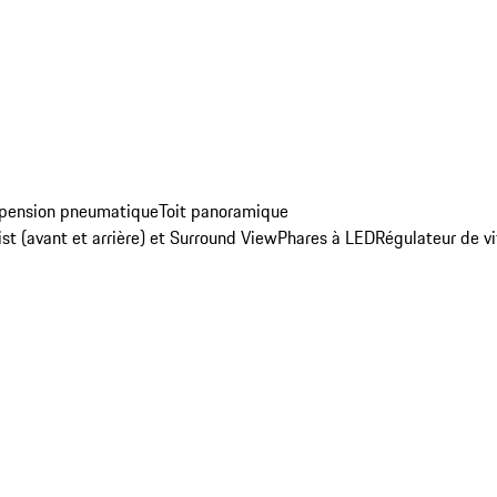
pension pneumatique
Toit panoramique
t (avant et arrière) et Surround View
Phares à LED
Régulateur de vi