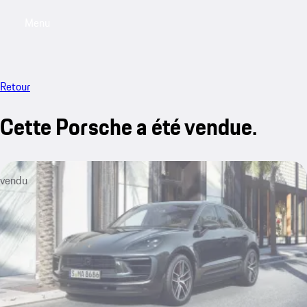
Menu
My saved searches, 0 searches saved
My sa
Retour
Cette Porsche a été vendue.
vendu