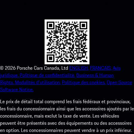
ci-dessous. Accédez instantanément à l’App Store d’Apple et
améliorez votre expérience Porsche en un rien de temps.
©
2026
Porsche Cars Canada, Ltd
ENGLISH.
FRANCAIS.
Avis
juridique.
Politique de confidentialité.
Business & Human
Rights.
Modalités d’utilisation.
Politique des cookies.
Open Source
Software Notice.
Le prix de détail total comprend les frais fédéraux et provinciaux,
les frais du concessionnaire ainsi que les accessoires ajoutés par le
concessionnaire, mais exclut la taxe de vente. Les véhicules
peuvent être présentés avec des équipements ou des accessoires
en option. Les concessionnaires peuvent vendre à un prix inférieur.