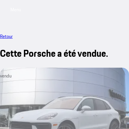
Menu
My saved searches, 0 searches saved
My sa
Retour
Cette Porsche a été vendue.
vendu