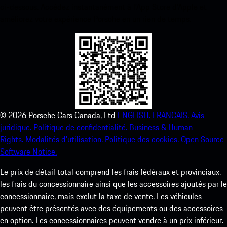
ci-dessous. Accédez instantanément à l’App Store d’Apple et
améliorez votre expérience Porsche en un rien de temps.
©
2026
Porsche Cars Canada, Ltd
ENGLISH.
FRANCAIS.
Avis
juridique.
Politique de confidentialité.
Business & Human
Rights.
Modalités d’utilisation.
Politique des cookies.
Open Source
Software Notice.
Le prix de détail total comprend les frais fédéraux et provinciaux,
les frais du concessionnaire ainsi que les accessoires ajoutés par le
concessionnaire, mais exclut la taxe de vente. Les véhicules
peuvent être présentés avec des équipements ou des accessoires
en option. Les concessionnaires peuvent vendre à un prix inférieur.