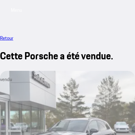
Menu
My saved searches, 0 searches saved
My sa
Retour
Cette Porsche a été vendue.
vendu