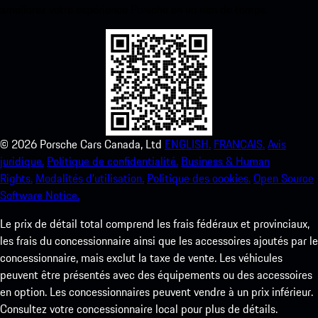
améliorez votre expérience Porsche en un rien de temps.
©
2026
Porsche Cars Canada, Ltd
ENGLISH.
FRANCAIS.
Avis
juridique.
Politique de confidentialité.
Business & Human
Rights.
Modalités d’utilisation.
Politique des cookies.
Open Source
Software Notice.
Le prix de détail total comprend les frais fédéraux et provinciaux,
les frais du concessionnaire ainsi que les accessoires ajoutés par le
concessionnaire, mais exclut la taxe de vente. Les véhicules
peuvent être présentés avec des équipements ou des accessoires
en option. Les concessionnaires peuvent vendre à un prix inférieur.
Consultez votre concessionnaire local pour plus de détails.