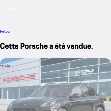
Menu
My saved searches, 0 searches saved
My sa
Retour
Cette Porsche a été vendue.
vendu