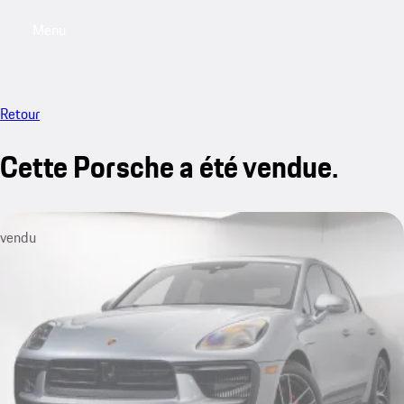
Menu
My saved searches, 0 searches saved
My sa
Retour
Cette Porsche a été vendue.
vendu