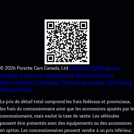
ci-dessous. Accédez instantanément à l’App Store d’Apple et
améliorez votre expérience Porsche en un rien de temps.
©
2026
Porsche Cars Canada, Ltd
ENGLISH.
FRANCAIS.
Avis
juridique.
Politique de confidentialité.
Business & Human
Rights.
Modalités d’utilisation.
Politique des cookies.
Open Source
Software Notice.
Le prix de détail total comprend les frais fédéraux et provinciaux,
les frais du concessionnaire ainsi que les accessoires ajoutés par le
concessionnaire, mais exclut la taxe de vente. Les véhicules
peuvent être présentés avec des équipements ou des accessoires
en option. Les concessionnaires peuvent vendre à un prix inférieur.