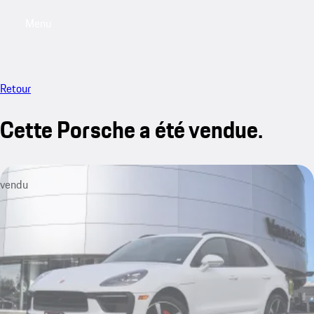
Menu
My saved searches, 0 searches saved
My sa
Retour
Cette Porsche a été vendue.
vendu