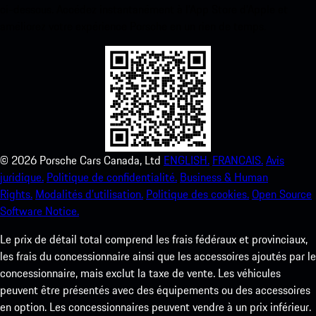
ci-dessous. Accédez instantanément à l’App Store d’Apple et
améliorez votre expérience Porsche en un rien de temps.
©
2026
Porsche Cars Canada, Ltd
ENGLISH.
FRANCAIS.
Avis
juridique.
Politique de confidentialité.
Business & Human
Rights.
Modalités d’utilisation.
Politique des cookies.
Open Source
Software Notice.
Le prix de détail total comprend les frais fédéraux et provinciaux,
les frais du concessionnaire ainsi que les accessoires ajoutés par le
concessionnaire, mais exclut la taxe de vente. Les véhicules
peuvent être présentés avec des équipements ou des accessoires
en option. Les concessionnaires peuvent vendre à un prix inférieur.