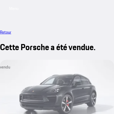
Menu
My saved searches, 0 searches saved
My sa
Retour
Cette Porsche a été vendue.
vendu