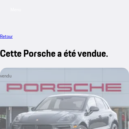
Menu
My saved searches, 0 searches saved
My sa
Retour
Cette Porsche a été vendue.
vendu