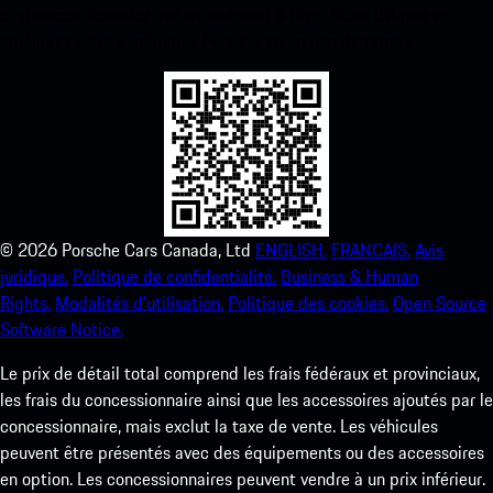
ci-dessous. Accédez instantanément à l’App Store d’Apple et
améliorez votre expérience Porsche en un rien de temps.
©
2026
Porsche Cars Canada, Ltd
ENGLISH.
FRANCAIS.
Avis
juridique.
Politique de confidentialité.
Business & Human
Rights.
Modalités d’utilisation.
Politique des cookies.
Open Source
Software Notice.
Le prix de détail total comprend les frais fédéraux et provinciaux,
les frais du concessionnaire ainsi que les accessoires ajoutés par le
concessionnaire, mais exclut la taxe de vente. Les véhicules
peuvent être présentés avec des équipements ou des accessoires
en option. Les concessionnaires peuvent vendre à un prix inférieur.