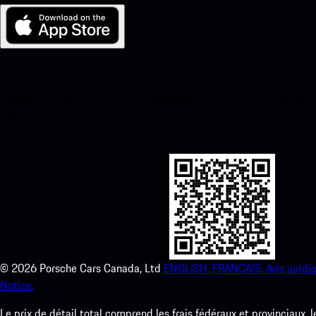
Ma Porsche pour iOS
Téléchargez notre application facilement en scannant le code QR 
instantanément à l’App Store d’Apple et améliorez votre expérienc
temps.
©
2026
Porsche Cars Canada, Ltd
ENGLISH.
FRANCAIS.
Avis juridi
Notice.
Le prix de détail total comprend les frais fédéraux et provinciaux, 