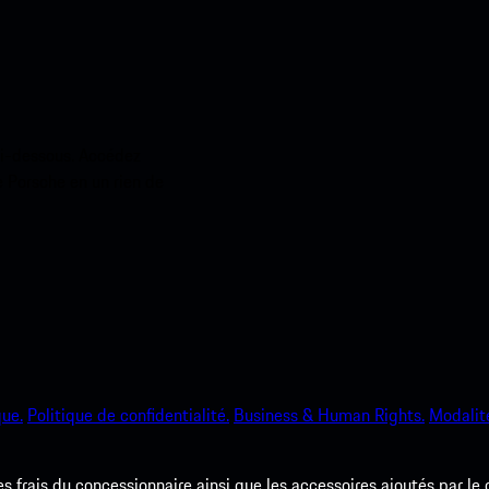
ci-dessous. Accédez
e Porsche en un rien de
que.
Politique de confidentialité.
Business & Human Rights.
Modalité
les frais du concessionnaire ainsi que les accessoires ajoutés par le