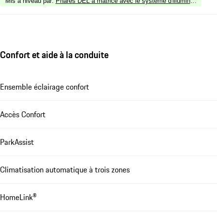
Mis à niveau par
:
Phares DEL à matrice avec le système d'illumination d
Confort et aide à la conduite
Ensemble éclairage confort
Accès Confort
ParkAssist
Climatisation automatique à trois zones
HomeLink®