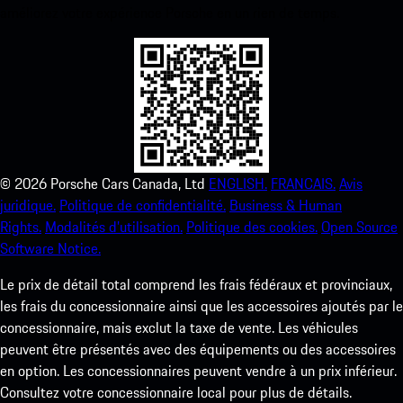
améliorez votre expérience Porsche en un rien de temps.
©
2026
Porsche Cars Canada, Ltd
ENGLISH.
FRANCAIS.
Avis
juridique.
Politique de confidentialité.
Business & Human
Rights.
Modalités d’utilisation.
Politique des cookies.
Open Source
Software Notice.
Le prix de détail total comprend les frais fédéraux et provinciaux,
les frais du concessionnaire ainsi que les accessoires ajoutés par le
concessionnaire, mais exclut la taxe de vente. Les véhicules
peuvent être présentés avec des équipements ou des accessoires
en option. Les concessionnaires peuvent vendre à un prix inférieur.
Consultez votre concessionnaire local pour plus de détails.