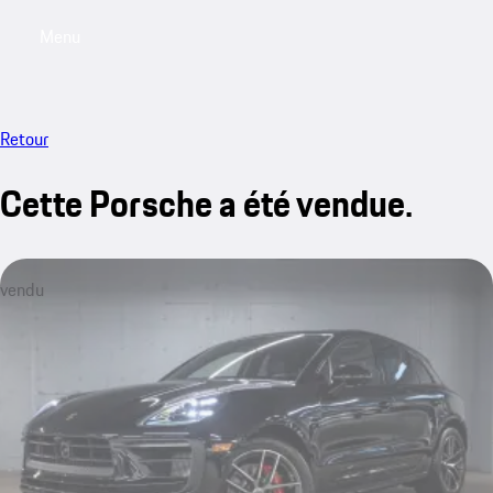
Menu
My saved searches, 0 searches saved
My sa
Retour
Cette Porsche a été vendue.
vendu