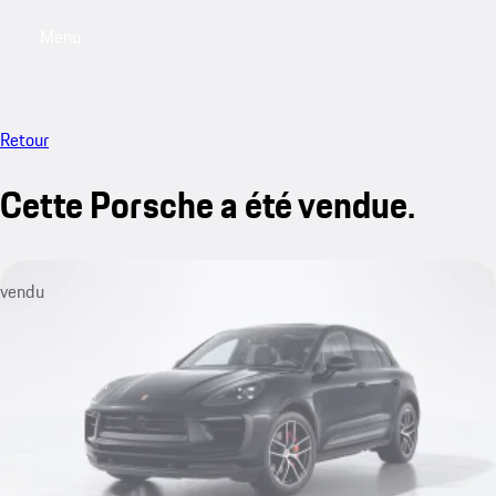
Menu
My saved searches, 0 searches saved
My sa
Retour
Cette Porsche a été vendue.
vendu