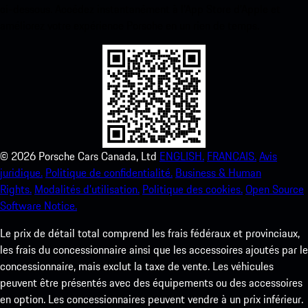
ci-dessous. Accédez instantanément à l’App Store d’Apple et
améliorez votre expérience Porsche en un rien de temps.
©
2026
Porsche Cars Canada, Ltd
ENGLISH.
FRANCAIS.
Avis
juridique.
Politique de confidentialité.
Business & Human
Rights.
Modalités d’utilisation.
Politique des cookies.
Open Source
Software Notice.
Le prix de détail total comprend les frais fédéraux et provinciaux,
les frais du concessionnaire ainsi que les accessoires ajoutés par le
concessionnaire, mais exclut la taxe de vente. Les véhicules
peuvent être présentés avec des équipements ou des accessoires
en option. Les concessionnaires peuvent vendre à un prix inférieur.