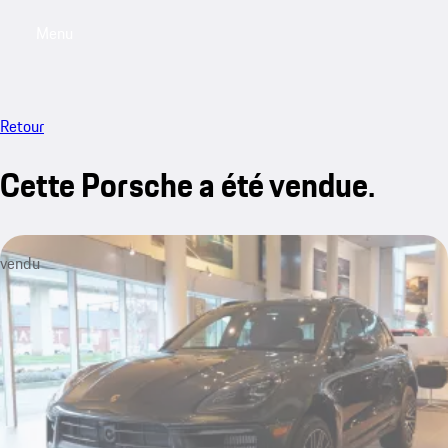
Menu
My saved searches, 0 searches saved
My sa
Retour
Cette Porsche a été vendue.
vendu