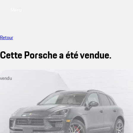
Menu
My saved searches, 0 searches saved
My sa
Retour
Cette Porsche a été vendue.
vendu