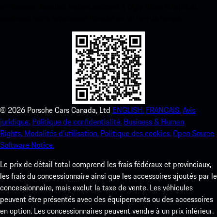
ci-dessous. Accédez instantanément à l’App Store d’Apple et
améliorez votre expérience Porsche en un rien de temps.
©
2026
Porsche Cars Canada, Ltd
ENGLISH.
FRANCAIS.
Avis
juridique.
Politique de confidentialité.
Business & Human
Rights.
Modalités d’utilisation.
Politique des cookies.
Open Source
Software Notice.
Le prix de détail total comprend les frais fédéraux et provinciaux,
les frais du concessionnaire ainsi que les accessoires ajoutés par le
concessionnaire, mais exclut la taxe de vente. Les véhicules
peuvent être présentés avec des équipements ou des accessoires
en option. Les concessionnaires peuvent vendre à un prix inférieur.