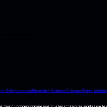
ci-dessous. Accédez
e Porsche en un rien de
que.
Politique de confidentialité.
Business & Human Rights.
Modalité
les frais du concessionnaire ainsi que les accessoires ajoutés par le