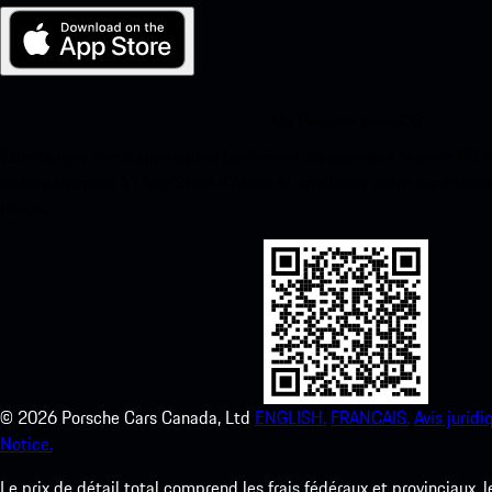
Ma Porsche pour iOS
Téléchargez notre application facilement en scannant le code QR 
instantanément à l’App Store d’Apple et améliorez votre expérienc
temps.
©
2026
Porsche Cars Canada, Ltd
ENGLISH.
FRANCAIS.
Avis juridi
Notice.
Le prix de détail total comprend les frais fédéraux et provinciaux, 