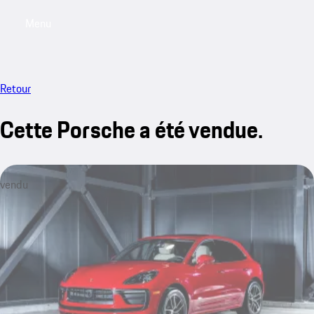
Menu
My saved searches, 0 searches saved
My sa
Retour
Cette Porsche a été vendue.
vendu