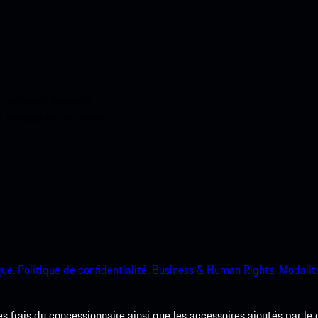
ci-dessous. Accédez
e Porsche en un rien de
que.
Politique de confidentialité.
Business & Human Rights.
Modalité
les frais du concessionnaire ainsi que les accessoires ajoutés par le