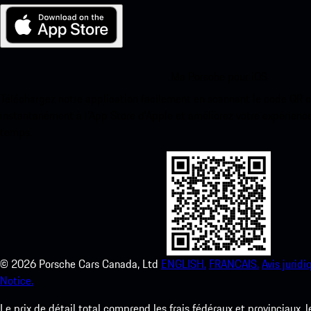
Ma Porsche pour iOS
Téléchargez notre application facilement en scannant le code QR 
instantanément à l’App Store d’Apple et améliorez votre expérienc
temps.
©
2026
Porsche Cars Canada, Ltd
ENGLISH.
FRANCAIS.
Avis juridi
Notice.
Le prix de détail total comprend les frais fédéraux et provinciaux, 