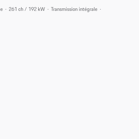
ce
261 ch / 192 kW
Transmission intégrale