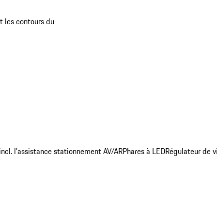
t les contours du
incl. l'assistance stationnement AV/AR
Phares à LED
Régulateur de v