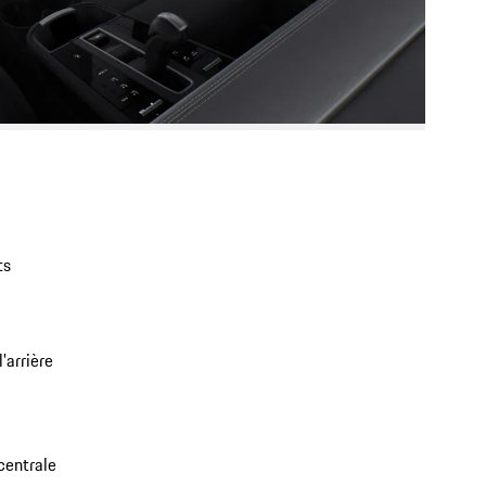
ts
'arrière
centrale