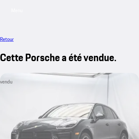
Menu
My saved searches, 0 searches saved
My sa
Retour
Cette Porsche a été vendue.
vendu