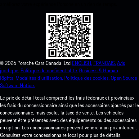
améliorez votre expérience Porsche en un rien de temps.
©
2026
Porsche Cars Canada, Ltd
ENGLISH.
FRANCAIS.
Avis
juridique.
Politique de confidentialité.
Business & Human
Rights.
Modalités d’utilisation.
Politique des cookies.
Open Source
Software Notice.
Le prix de détail total comprend les frais fédéraux et provinciaux,
les frais du concessionnaire ainsi que les accessoires ajoutés par le
concessionnaire, mais exclut la taxe de vente. Les véhicules
peuvent être présentés avec des équipements ou des accessoires
en option. Les concessionnaires peuvent vendre à un prix inférieur.
Consultez votre concessionnaire local pour plus de détails.