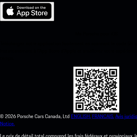
Ma Porsche pour iOS
Téléchargez notre application facilement en scannant le code QR 
instantanément à l’App Store d’Apple et améliorez votre expérienc
temps.
©
2026
Porsche Cars Canada, Ltd
ENGLISH.
FRANCAIS.
Avis juridi
Notice.
Le prix de détail total comprend les frais fédéraux et provinciaux, 