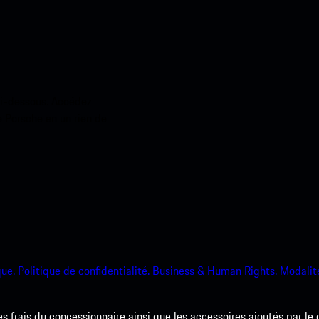
ci-dessous. Accédez
e Porsche en un rien de
que.
Politique de confidentialité.
Business & Human Rights.
Modalité
les frais du concessionnaire ainsi que les accessoires ajoutés par le