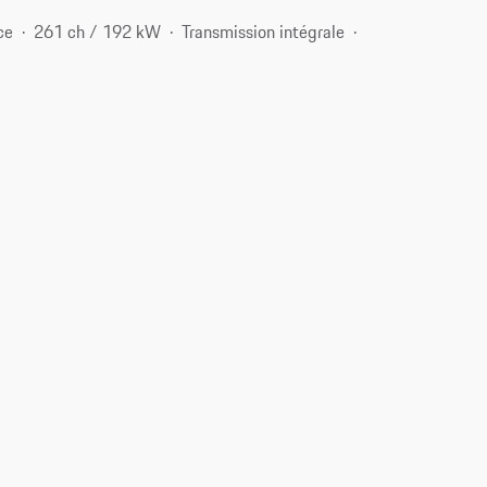
ce
261 ch / 192 kW
Transmission intégrale