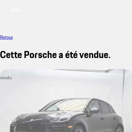
Menu
My saved searches, 0 searches saved
My sa
Retour
Cette Porsche a été vendue.
vendu