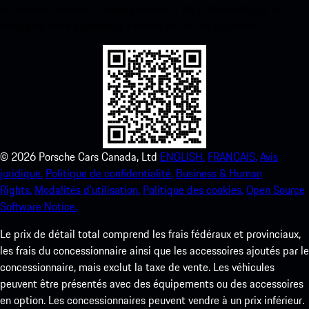
ci-dessous. Accédez instantanément à l’App Store d’Apple et
améliorez votre expérience Porsche en un rien de temps.
©
2026
Porsche Cars Canada, Ltd
ENGLISH.
FRANCAIS.
Avis
juridique.
Politique de confidentialité.
Business & Human
Rights.
Modalités d’utilisation.
Politique des cookies.
Open Source
Software Notice.
Le prix de détail total comprend les frais fédéraux et provinciaux,
les frais du concessionnaire ainsi que les accessoires ajoutés par le
concessionnaire, mais exclut la taxe de vente. Les véhicules
peuvent être présentés avec des équipements ou des accessoires
en option. Les concessionnaires peuvent vendre à un prix inférieur.