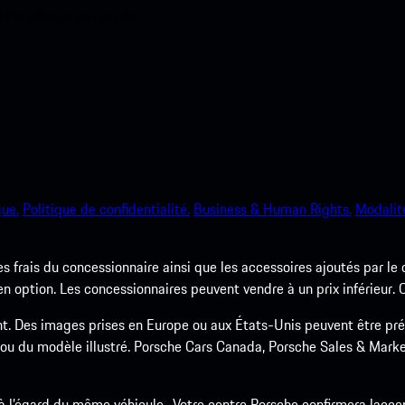
e Porsche en un rien de
que.
Politique de confidentialité.
Business & Human Rights.
Modalité
les frais du concessionnaire ainsi que les accessoires ajoutés par le
option. Les concessionnaires peuvent vendre à un prix inférieur. Co
nt. Des images prises en Europe ou aux États-Unis peuvent être pr
 ou du modèle illustré. Porsche Cars Canada, Porsche Sales & Market
 à l’égard du même véhicule.. Votre centre Porsche confirmera lacce