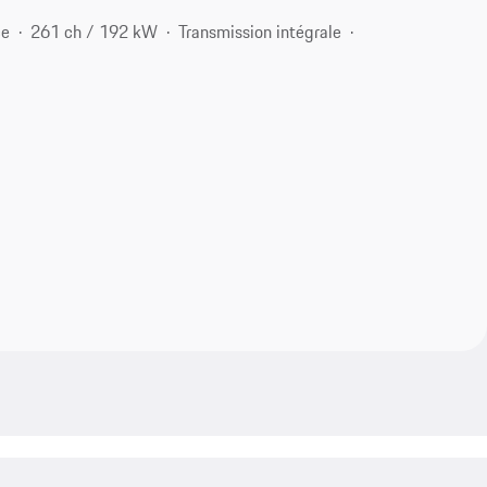
ce
261 ch / 192 kW
Transmission intégrale