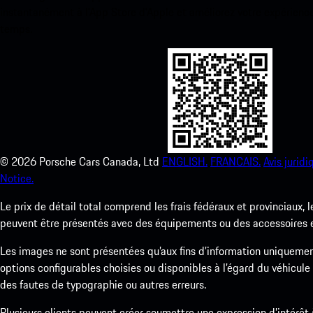
instantanément à l’App Store d’Apple et améliorez votre expérienc
temps.
©
2026
Porsche Cars Canada, Ltd
ENGLISH.
FRANCAIS.
Avis juridi
Notice.
Le prix de détail total comprend les frais fédéraux et provinciaux, 
peuvent être présentés avec des équipements ou des accessoires en 
Les images ne sont présentées qu’aux fins d’information uniqueme
options configurables choisies ou disponibles à l’égard du véhicule
des fautes de typographie ou autres erreurs.
Plusieurs clients peuvent créer soumettre une expression d’intérêt