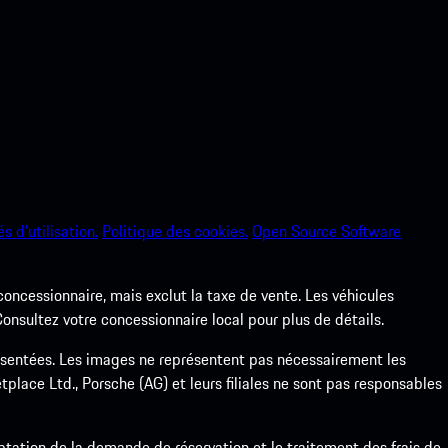
s d’utilisation.
Politique des cookies.
Open Source Software
 concessionnaire, mais exclut la taxe de vente. Les véhicules
nsultez votre concessionnaire local pour plus de détails.
ésentées. Les images ne représentent pas nécessairement les
place Ltd., Porsche (AG) et leurs filiales ne sont pas responsables
ptation de la demande de réservation et le traitement des frais de