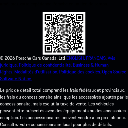
améliorez votre expérience Porsche en un rien de temps.
©
2026
Porsche Cars Canada, Ltd
ENGLISH.
FRANCAIS.
Avis
juridique.
Politique de confidentialité.
Business & Human
Rights.
Modalités d’utilisation.
Politique des cookies.
Open Source
Software Notice.
Le prix de détail total comprend les frais fédéraux et provinciaux,
les frais du concessionnaire ainsi que les accessoires ajoutés par le
concessionnaire, mais exclut la taxe de vente. Les véhicules
peuvent être présentés avec des équipements ou des accessoires
en option. Les concessionnaires peuvent vendre à un prix inférieur.
Consultez votre concessionnaire local pour plus de détails.