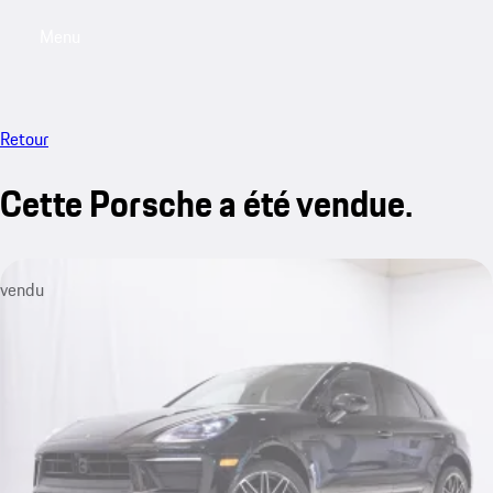
Menu
My saved searches, 0 searches saved
My sa
Retour
Cette Porsche a été vendue.
vendu