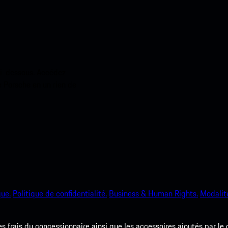
ci-dessous. Accédez
e Porsche en un rien de
que.
Politique de confidentialité.
Business & Human Rights.
Modalité
les frais du concessionnaire ainsi que les accessoires ajoutés par le