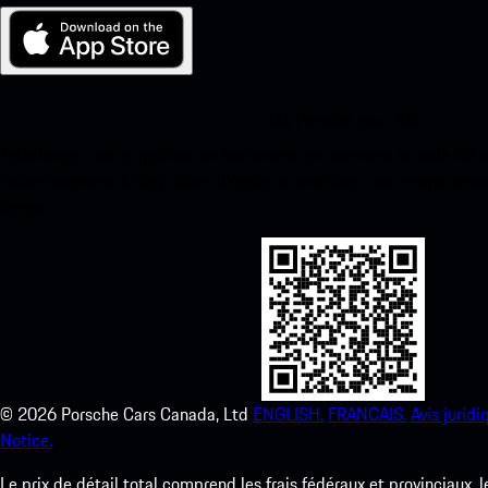
Ma Porsche pour iOS
Téléchargez notre application facilement en scannant le code QR 
instantanément à l’App Store d’Apple et améliorez votre expérienc
temps.
©
2026
Porsche Cars Canada, Ltd
ENGLISH.
FRANCAIS.
Avis juridi
Notice.
Le prix de détail total comprend les frais fédéraux et provinciaux, 