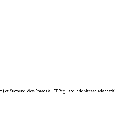
re) et Surround View
Phares à LED
Régulateur de vitesse adaptatif