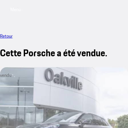
Menu
My saved searches, 0 searches saved
My sa
Retour
Cette Porsche a été vendue.
vendu