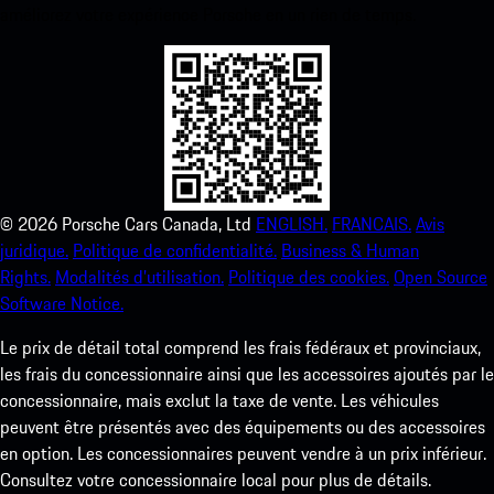
améliorez votre expérience Porsche en un rien de temps.
©
2026
Porsche Cars Canada, Ltd
ENGLISH.
FRANCAIS.
Avis
juridique.
Politique de confidentialité.
Business & Human
Rights.
Modalités d’utilisation.
Politique des cookies.
Open Source
Software Notice.
Le prix de détail total comprend les frais fédéraux et provinciaux,
les frais du concessionnaire ainsi que les accessoires ajoutés par le
concessionnaire, mais exclut la taxe de vente. Les véhicules
peuvent être présentés avec des équipements ou des accessoires
en option. Les concessionnaires peuvent vendre à un prix inférieur.
Consultez votre concessionnaire local pour plus de détails.