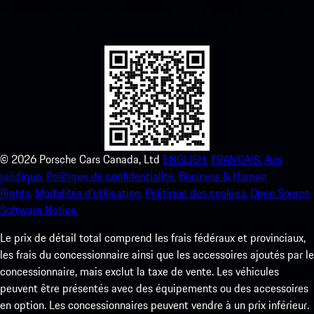
ci-dessous. Accédez instantanément à l’App Store d’Apple et
améliorez votre expérience Porsche en un rien de temps.
©
2026
Porsche Cars Canada, Ltd
ENGLISH.
FRANCAIS.
Avis
juridique.
Politique de confidentialité.
Business & Human
Rights.
Modalités d’utilisation.
Politique des cookies.
Open Source
Software Notice.
Le prix de détail total comprend les frais fédéraux et provinciaux,
les frais du concessionnaire ainsi que les accessoires ajoutés par le
concessionnaire, mais exclut la taxe de vente. Les véhicules
peuvent être présentés avec des équipements ou des accessoires
en option. Les concessionnaires peuvent vendre à un prix inférieur.