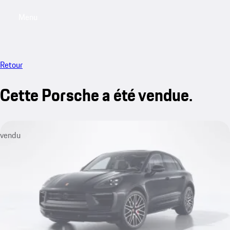
Menu
My saved searches, 0 searches saved
My sa
Retour
Cette Porsche a été vendue.
vendu