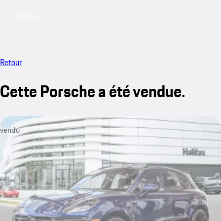
Menu
My saved searches, 0 searches saved
My sa
Retour
Cette Porsche a été vendue.
vendu