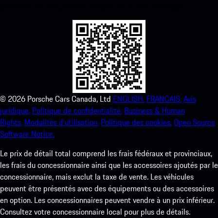
améliorez votre expérience Porsche en un rien de temps.
©
2026
Porsche Cars Canada, Ltd
ENGLISH.
FRANCAIS.
Avis
juridique.
Politique de confidentialité.
Business & Human
Rights.
Modalités d’utilisation.
Politique des cookies.
Open Source
Software Notice.
Le prix de détail total comprend les frais fédéraux et provinciaux,
les frais du concessionnaire ainsi que les accessoires ajoutés par le
concessionnaire, mais exclut la taxe de vente. Les véhicules
peuvent être présentés avec des équipements ou des accessoires
en option. Les concessionnaires peuvent vendre à un prix inférieur.
Consultez votre concessionnaire local pour plus de détails.