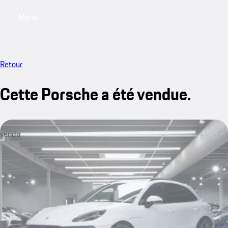
Menu
My saved searches, 0 searches saved
My sa
Retour
Cette Porsche a été vendue.
vendu