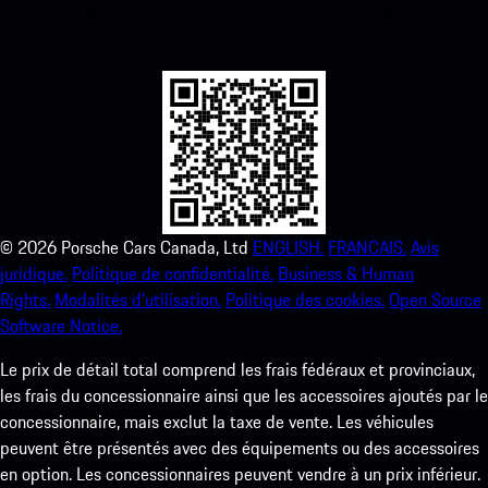
ci-dessous. Accédez instantanément à l’App Store d’Apple et
améliorez votre expérience Porsche en un rien de temps.
©
2026
Porsche Cars Canada, Ltd
ENGLISH.
FRANCAIS.
Avis
juridique.
Politique de confidentialité.
Business & Human
Rights.
Modalités d’utilisation.
Politique des cookies.
Open Source
Software Notice.
Le prix de détail total comprend les frais fédéraux et provinciaux,
les frais du concessionnaire ainsi que les accessoires ajoutés par le
concessionnaire, mais exclut la taxe de vente. Les véhicules
peuvent être présentés avec des équipements ou des accessoires
en option. Les concessionnaires peuvent vendre à un prix inférieur.