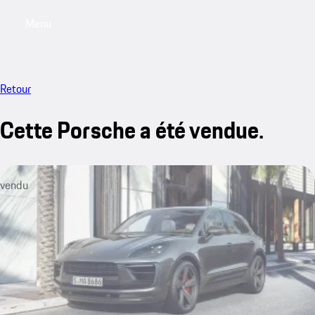
Menu
My saved searches, 0 searches saved
My sa
Retour
Cette Porsche a été vendue.
vendu