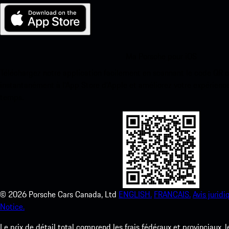
Ma Porsche pour iOS
Téléchargez notre application facilement en scannant le code QR 
instantanément à l’App Store d’Apple et améliorez votre expérienc
temps.
©
2026
Porsche Cars Canada, Ltd
ENGLISH.
FRANCAIS.
Avis juridi
Notice.
Le prix de détail total comprend les frais fédéraux et provinciaux, 