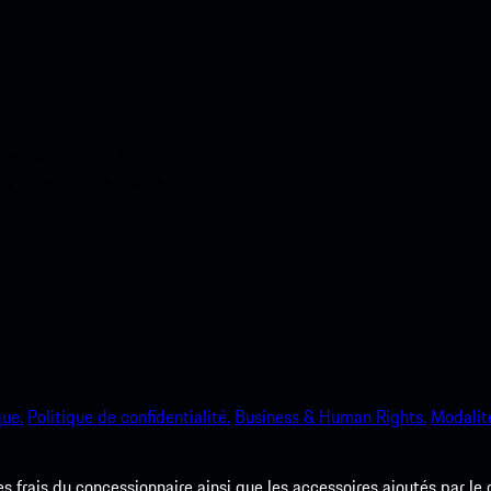
ci-dessous. Accédez
e Porsche en un rien de
que.
Politique de confidentialité.
Business & Human Rights.
Modalité
les frais du concessionnaire ainsi que les accessoires ajoutés par le