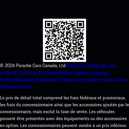
ci-dessous. Accédez instantanément à l’App Store d’Apple et
améliorez votre expérience Porsche en un rien de temps.
©
2026
Porsche Cars Canada, Ltd
ENGLISH.
FRANCAIS.
Avis
juridique.
Politique de confidentialité.
Business & Human
Rights.
Modalités d’utilisation.
Politique des cookies.
Open Source
Software Notice.
Le prix de détail total comprend les frais fédéraux et provinciaux,
les frais du concessionnaire ainsi que les accessoires ajoutés par le
concessionnaire, mais exclut la taxe de vente. Les véhicules
peuvent être présentés avec des équipements ou des accessoires
en option. Les concessionnaires peuvent vendre à un prix inférieur.