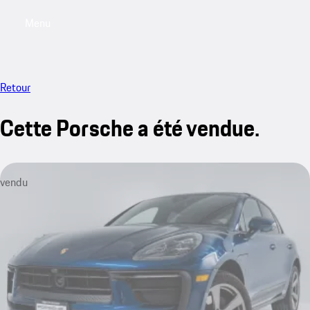
Menu
My saved searches, 0 searches saved
My sa
Retour
Cette Porsche a été vendue.
vendu