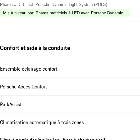
Phares à DEL incl. Porsche Dynamic Light System (PDLS)
Mis à niveau par
:
Phares matriciels à LED avec Porsche Dynamic Light S
Confort et aide à la conduite
Ensemble éclairage confort
Porsche Accès Confort
ParkAssist
Climatisation automatique à trois zones
Filtre à particules/pollen incl. filtre à charbon actif