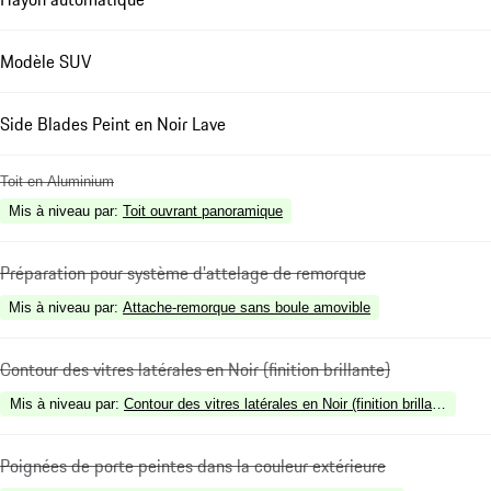
Modèle SUV
Side Blades Peint en Noir Lave
Toit en Aluminium
Mis à niveau par
:
Toit ouvrant panoramique
Préparation pour système d'attelage de remorque
Mis à niveau par
:
Attache-remorque sans boule amovible
Contour des vitres latérales en Noir (finition brillante)
Mis à niveau par
:
Contour des vitres latérales en Noir (finition brillante)
Poignées de porte peintes dans la couleur extérieure