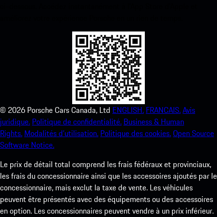
ci-dessous. Accédez instantanément à l’App Store d’Apple et
améliorez votre expérience Porsche en un rien de temps.
©
2026
Porsche Cars Canada, Ltd
ENGLISH.
FRANCAIS.
Avis
juridique.
Politique de confidentialité.
Business & Human
Rights.
Modalités d’utilisation.
Politique des cookies.
Open Source
Software Notice.
Le prix de détail total comprend les frais fédéraux et provinciaux,
les frais du concessionnaire ainsi que les accessoires ajoutés par le
concessionnaire, mais exclut la taxe de vente. Les véhicules
peuvent être présentés avec des équipements ou des accessoires
en option. Les concessionnaires peuvent vendre à un prix inférieur.