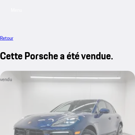
Menu
My saved searches, 0 searches saved
My sa
Retour
Cette Porsche a été vendue.
vendu